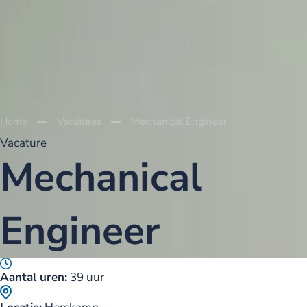
Home
Vacatures
Mechanical Engineer
Vacature
Mechanical
Engineer
Aantal uren:
39 uur