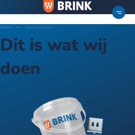
Home
Wat wij doen
Dit is wat wij
doen