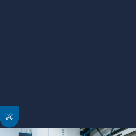
Automation
We ontwikkelen ook volledig geautomatiseerde en
gerobotiseerde productielijnen. Zo’n productielijn zit
boordevol slimme techniek. Van een systeem dat
automatisch een label in een matrijs plaatst, zodat het
tijdens het spuitgieten versmelt met het product (In-Mould
Labelling), tot camera’s die het proces controleren en
robots die verpakkingen in een doos zetten en op pallets
stapelen.