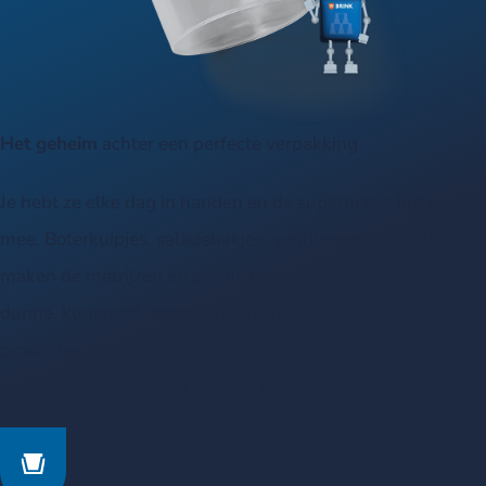
Het
geheim
achter een perfecte verpakking
Je hebt ze elke dag in handen en de supermarkt ligt er vol
mee. Boterkuipjes, saladebakjes, yoghurtemmers. Wij
maken de matrijzen en productielijnen waarmee zulke
dunne, kunststof verpakkingen en andere kunststof
producten geproduceerd worden. Dat doen we voor
spuitgietbedrijven over de hele wereld.