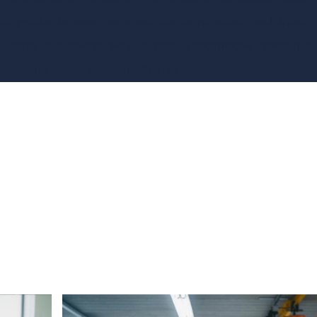
de productie weer met maximale betrouwbaarheid draait.
Daarbij combineren we diepgaande technische kennis met
moderne meet- en testmethodes.