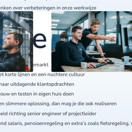
enken over verbeteringen in onze werkwijze
 we jou:
nationale nichemarkt
t korte lijnen en een nuchtere cultuur
 maar uitdagende klantopdrachten
bouw en testen in eigen huis doen
 een slimmere oplossing, dan mag je die ook realiseren
ld richting senior engineer of projectleider
salaris, pensioenregeling en extra’s zoals fietsregeling, 