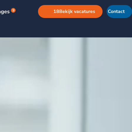
ages
9
18
Bekijk vacatures
Contact