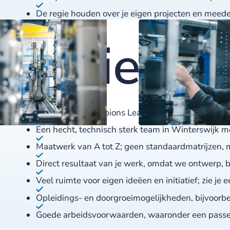
De regie houden over je eigen projecten en meed
Dit bieden
Werken op Champions League-niveau in een inter
Een hecht, technisch sterk team in Winterswijk me
Maatwerk van A tot Z; geen standaardmatrijzen,
Direct resultaat van je werk, omdat we ontwerp, 
Veel ruimte voor eigen ideëen en initiatief; zie je
Opleidings- en doorgroeimogelijkheden, bijvoorbee
Goede arbeidsvoorwaarden, waaronder een passend 