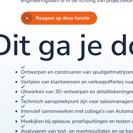
engineeringteam of in de richting van projectleidi
Reageer op deze functie
Dit ga je 
Ontwerpen en construeren van spuitgietmatrijze
Vertalen van klantwensen en verkoopoffertes naa
Uitwerken van 3D-ontwerpen en detailtekeningen 
Technisch aanspreekpunt zijn voor salesmanagers t
Intensief samenwerken met collega’s van Automat
Meekijken bij opbouw, proefspuitingen en testen 
Analyseren van test- en meetresultaten en op bas