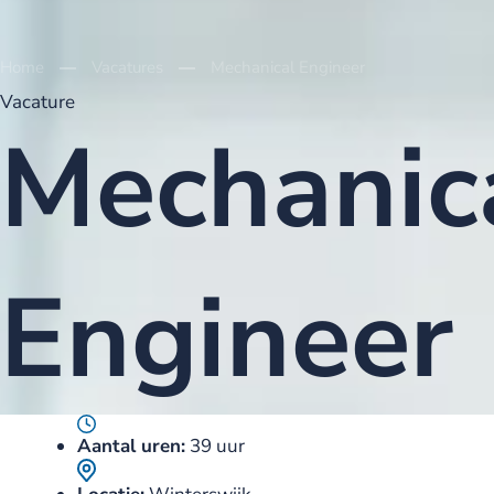
Home
Vacatures
Mechanical Engineer
Vacature
Mechanic
Engineer
Aantal uren:
39 uur