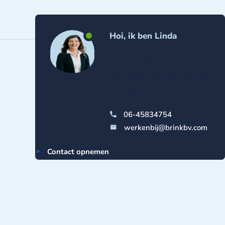
Hoi, ik ben Linda
Bij mij moet je zijn voor al
je vragen over het werken
bij Brink!
06-45834754
werkenbij@brinkbv.com
Contact opnemen