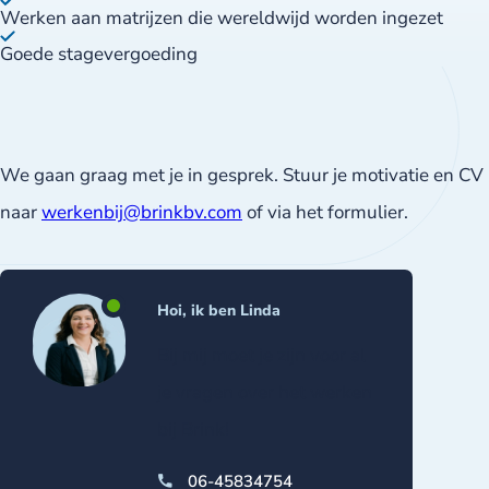
Werken aan matrijzen die wereldwijd worden ingezet
Goede stagevergoeding
We gaan graag met je in gesprek. Stuur je motivatie en CV
naar
werkenbij@brinkbv.com
of via het formulier.
Hoi, ik ben Linda
Bij mij moet je zijn voor al
je vragen over het werken
bij Brink!
06-45834754