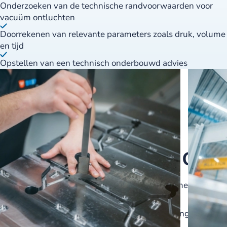
Onderzoeken van de technische randvoorwaarden voor
vacuüm ontluchten
Doorrekenen van relevante parameters zoals druk, volume
en tijd
Opstellen van een technisch onderbouwd advies
Dit bieden we jou:
Een inhoudelijke stage- of afstudeeropdracht met
technische diepgang
Werken aan matrijzen die wereldwijd worden ingezet