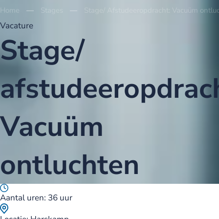
Home
Stages
Stage/ Afstudeeropdracht: Vacuüm ontlu
Vacature
Stage/
afstudeeropdrach
Vacuüm
ontluchten
Aantal uren: 36 uur